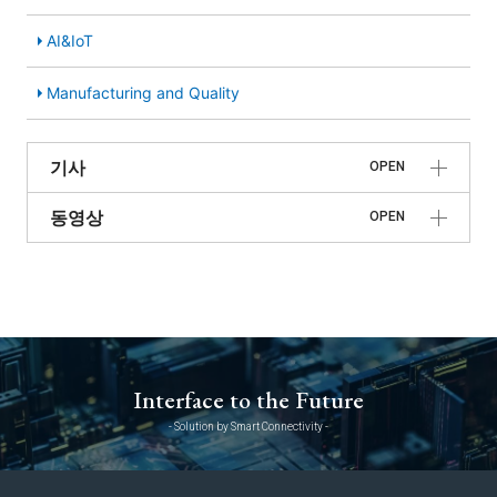
AI&IoT
Manufacturing and Quality
기사
OPEN
동영상
OPEN
Interface to the Future
- Solution by Smart Connectivity -