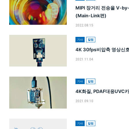
MIPI 장거리 전송을 V-b
(Main-Link편)
2022.08.15
기사
칼럼
4K 30fps비압축 영상신호 
2021.11.04
기사
칼럼
4K화질, PDAF대응UV
2021.09.10
기사
칼럼