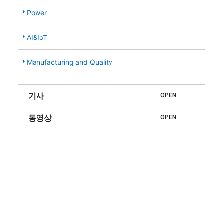
Power
AI&IoT
Manufacturing and Quality
기사
OPEN
동영상
OPEN