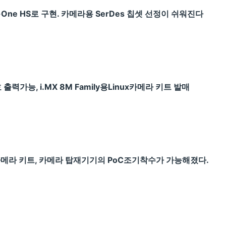
y-One HS로 구현. 카메라용 SerDes 칩셋 선정이 쉬워진다
출력가능, i.MX 8M Family용Linux카메라 키트 발매
C카메라 키트, 카메라 탑재기기의 PoC조기착수가 가능해졌다.