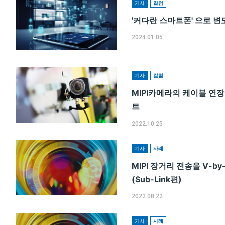
기사
칼럼
'커다란 스마트폰' 으로 
2024.01.05
기사
칼럼
MIPI카메라의 케이블 연장
트
2022.10.25
기사
사례
MIPI 장거리 전송을 V-b
(Sub-Link편)
2022.08.22
기사
사례