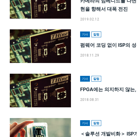
카메라의 임베디드를 다면적
현을 향해서 대폭 전진
2019.02.12
기사
칼럼
펌웨어 코딩 없이 ISP의 
2018.11.29
기사
칼럼
FPGA에는 의지하지 않는,
2018.08.31
기사
칼럼
＜솔루션 개발비화＞ ISP개발