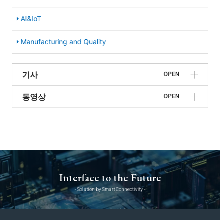
AI&IoT
Manufacturing and Quality
기사
OPEN
동영상
OPEN
Interface to the Future
- Solution by Smart Connectivity -