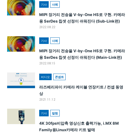
기사
사례
MIPI 장거리 전송을 V-by-One HS로 구현. 카메라
용 SerDes 칩셋 선정이 쉬워진다 (Sub-Link편)
2022.08.22
기사
사례
MIPI 장거리 전송을 V-by-One HS로 구현. 카메라
용 SerDes 칩셋 선정이 쉬워진다 (Main-Link편)
2022.08.15
비디오
콘셉트
라즈베리파이 카메라 케이블 연장키트 / 컨셉 동영
상
2021.11.12
기사
칼럼
4K 30fps비압축 영상신호 출력가능, i.MX 8M
Family용Linux카메라 키트 발매