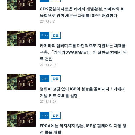
CDK중심의 새로운 카메라 개발환경, 카메라와 AI
융합으로 인한 새로운 과제를 ISP로 해결한다
2019.05.21
기사
칼럼
카메라의 임베디드를 다면적으로 지원하는 체제를
구축, 「카메라SWARM/IoT」의 실현을 향해서 대
폭 전진
2019.02.12
기사
칼럼
펌웨어 코딩 없이 ISP의 성능을 끌어내다！카메라
개발 키트 GUI 툴 설명
2018.11.29
기사
칼럼
FPGA에는 의지하지 않는, ISP용 펌웨어의 자동 생
성 툴을 개발